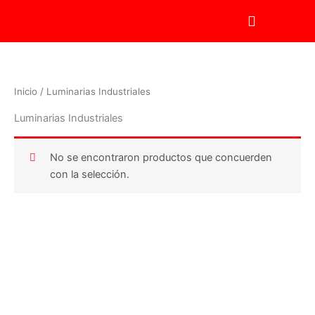
Ir
al
contenido
Inicio
/ Luminarias Industriales
Luminarias Industriales
No se encontraron productos que concuerden
con la selección.