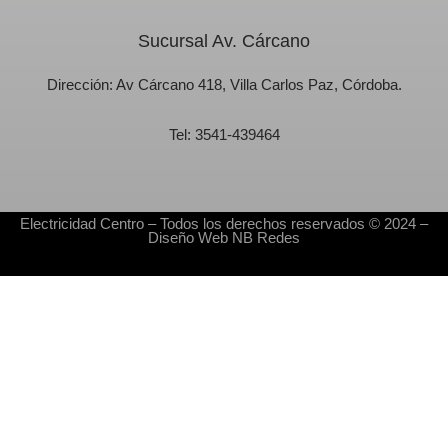
Sucursal Av. Cárcano
Dirección:
Av Cárcano 418, Villa Carlos Paz, Córdoba.
Tel:
3541-439464
Electricidad Centro
– Todos los derechos reservados © 2024 –
Diseño Web
NB Redes